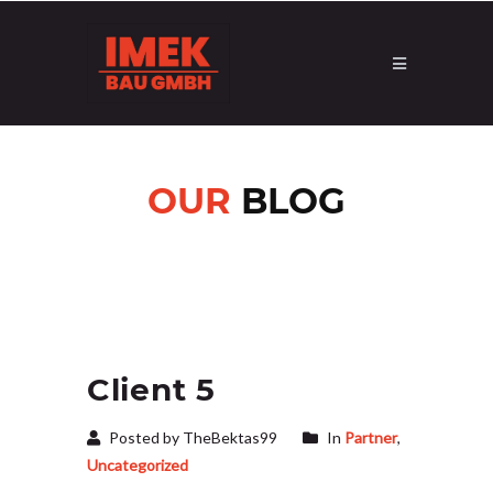
OUR
BLOG
Client 5
Posted by TheBektas99
In
Partner
,
Uncategorized