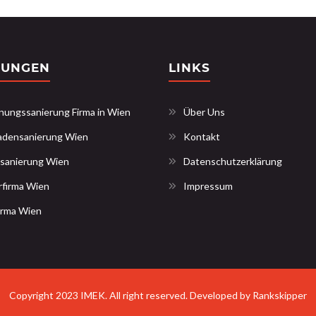
TUNGEN
LINKS
ungssanierung Firma in Wien
Über Uns
adensanierung Wien
Kontakt
sanierung Wien
Datenschutzerklärung
rfirma Wien
Impressum
irma Wien
Copyright 2023 IMEK. All right reserved.
Developed by Rankskipper