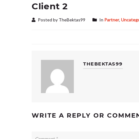
Client 2
Posted by TheBektas99
In
Partner
,
Uncatego
THEBEKTAS99
WRITE A REPLY OR COMME