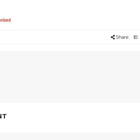
rized
Share:
NT