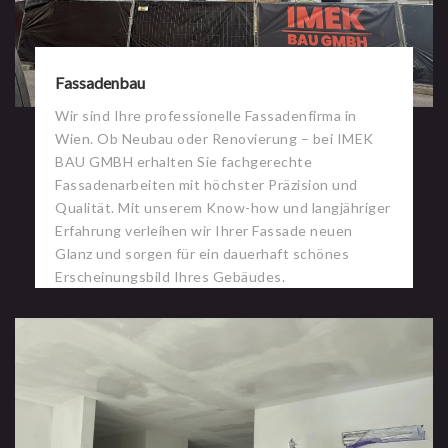
Fassadenbau
Wir sind Ihre professionelle Fassadenfirma in
Wien. Ob Neubau oder Renovierung – bei IMEK
BAU GMBH erhalten Sie fachgerechte
Fassadenarbeiten mit höchster Präzision und
Qualität. Mit unserem Know-how und langjähriger
Erfahrung verleihen wir Ihrer Fassade neuen
Glanz und sorgen für ein dauerhaft schönes
Erscheinungsbild Ihres Gebäudes.