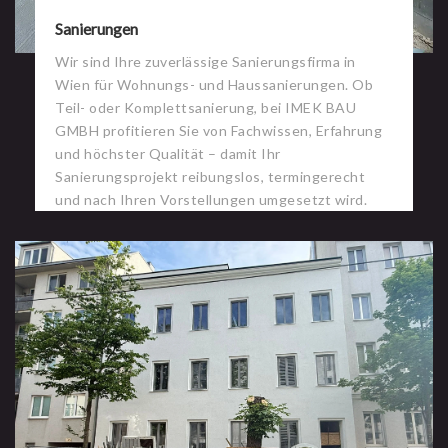
Sanierungen
Wir sind Ihre zuverlässige Sanierungsfirma in
Wien für Wohnungs- und Haussanierungen. Ob
Teil- oder Komplettsanierung, bei IMEK BAU
GMBH profitieren Sie von Fachwissen, Erfahrung
und höchster Qualität – damit Ihr
Sanierungsprojekt reibungslos, termingerecht
und nach Ihren Vorstellungen umgesetzt wird.