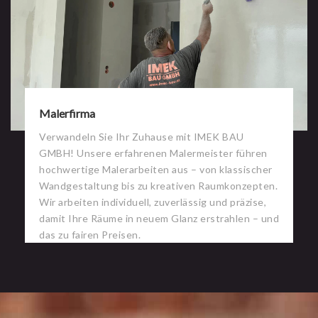
Malerfirma
Verwandeln Sie Ihr Zuhause mit IMEK BAU
GMBH! Unsere erfahrenen Malermeister führen
hochwertige Malerarbeiten aus – von klassischer
Wandgestaltung bis zu kreativen Raumkonzepten.
Wir arbeiten individuell, zuverlässig und präzise,
damit Ihre Räume in neuem Glanz erstrahlen – und
das zu fairen Preisen.