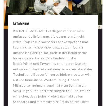
Erfahrung
Bei IMEK BAU GMBH verfügen wir über eine
umfassende Erfahrung, die es uns ermöglicht,
jedes Projekt mit höchster Fachkompetenz und
technischem Know-how umzusetzen. Durch
unsere langjährige Tätigkeit in der Baubranche
haben wir ein tiefes Verständnis für die
Bedürfnisse und Erwartungen unserer Kunden
entwickelt. Um stets auf dem neuesten Stand der
Technik und Bauverfahren zu bleiben, setzen wir
auf kontinuierliche Weiterbildung. Unsere
Mitarbeiter nehmen regelmäßig an Seminaren,
Schulungen und Zertifizierungen teil – so stellen
wir sicher, dass jedes Projekt nach aktuellen
Standards und mit maximaler Präzision realisiert