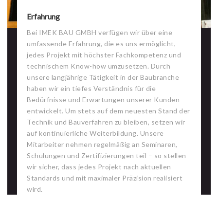
Erfahrung
Bei IMEK BAU GMBH verfügen wir über eine
umfassende Erfahrung, die es uns ermöglicht,
jedes Projekt mit höchster Fachkompetenz und
technischem Know-how umzusetzen. Durch
unsere langjährige Tätigkeit in der Baubranche
haben wir ein tiefes Verständnis für die
Bedürfnisse und Erwartungen unserer Kunden
entwickelt. Um stets auf dem neuesten Stand der
Technik und Bauverfahren zu bleiben, setzen wir
auf kontinuierliche Weiterbildung. Unsere
Mitarbeiter nehmen regelmäßig an Seminaren,
Schulungen und Zertifizierungen teil – so stellen
wir sicher, dass jedes Projekt nach aktuellen
Standards und mit maximaler Präzision realisiert
wird.