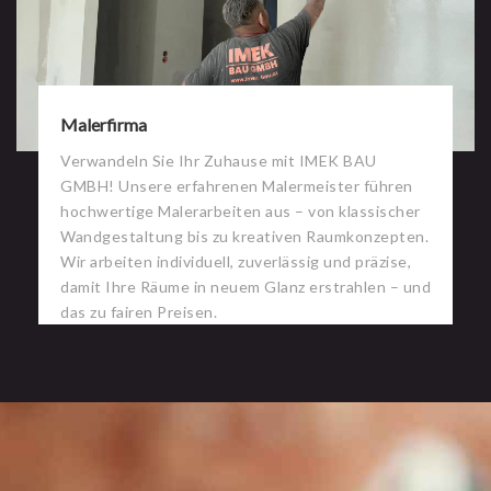
Malerfirma
Verwandeln Sie Ihr Zuhause mit IMEK BAU
GMBH! Unsere erfahrenen Malermeister führen
hochwertige Malerarbeiten aus – von klassischer
Wandgestaltung bis zu kreativen Raumkonzepten.
Wir arbeiten individuell, zuverlässig und präzise,
damit Ihre Räume in neuem Glanz erstrahlen – und
das zu fairen Preisen.