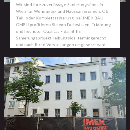
Wir sind Ihre zuverlässige Sanierungsfirma in
Wien für Wohnungs- und Haussanierungen. Ob
Teil- oder Komplettsanierung, bei IMEK BAU
GMBH profitieren Sie von Fachwissen, Erfahrung
und höchster Qualität – damit Ihr
Sanierungsprojekt reibungslos, termingerecht
und nach Ihren Vorstellungen umgesetzt wird.