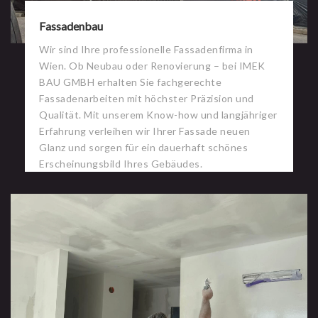
Fassadenbau
Wir sind Ihre professionelle Fassadenfirma in
Wien. Ob Neubau oder Renovierung – bei IMEK
BAU GMBH erhalten Sie fachgerechte
Fassadenarbeiten mit höchster Präzision und
Qualität. Mit unserem Know-how und langjähriger
Erfahrung verleihen wir Ihrer Fassade neuen
Glanz und sorgen für ein dauerhaft schönes
Erscheinungsbild Ihres Gebäudes.